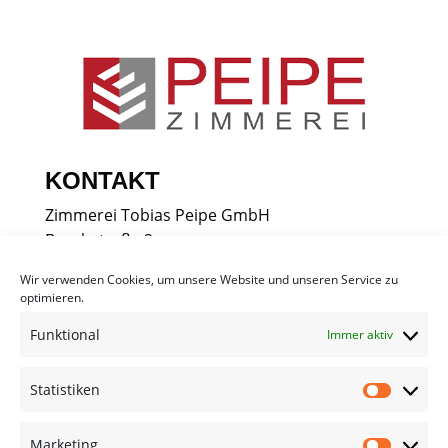
KONTAKT
Zimmerei Tobias Peipe GmbH
Boschstraße 2
74389 Cleebronn
Wir verwenden Cookies, um unsere Website und unseren Service zu
Tel.:
07135 9 37 30 40
optimieren.
info@zimmerei-peipe.de
Funktional
Immer aktiv
RECHTLICHES
Statistiken
Statist
Impressum
Datenschutz
Marketing